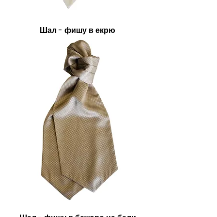
Шал - фишу в екрю