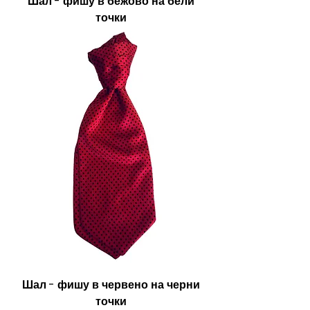
Шал - фишу в бежово на бели
точки
Шал - фишу в червено на черни
точки