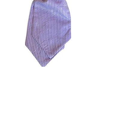
Шал - фишу в лилаво райе