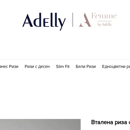
знес Ризи
Ризи с десен
Slim Fit
Бели Ризи
Едноцветни р
Вталена риза 