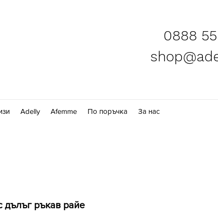
0888 55
shop@adel
изи
Adelly
Afemme
По поръчка
За нас
с дълъг ръкав райе